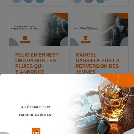
FELICIEN ERNEST
MARCEL
ONDZIA SUR LES
GASSIELE SUR LA
PLUIES QUI
PERVERSION DES
S'ANNONCE
JEUNES
Publiée le : 2023-09-04
Publiée le : 2023-08-22
12:28:53
13:17:22