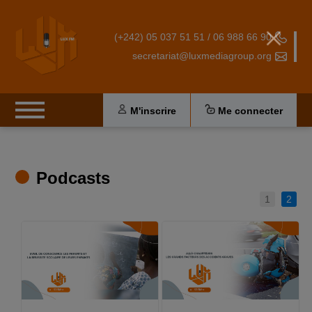
(+242) 05 037 51 51 / 06 988 66 90
secretariat@luxmediagroup.org
M'inscrire
Me connecter
Podcasts
1
2