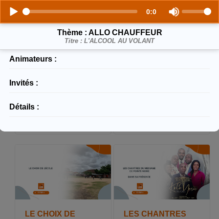
0:0
Thème : ALLO CHAUFFEUR
DARIUS ERIC
BALTASAR
Titre : L'ALCOOL AU VOLANT
MBON ESSIE SUR
ENGONGA EDJO
LES TRAVAUX
SUR LA
Animateurs :
D'EVALUATION
RECEPTION A OYO
DES FORMATIONS
Publiée le : 2023-08-22
SANITAIRES
13:14:36
Invités :
Publiée le : 2023-08-22
13:16:03
Détails :
LE CHOIX DE
LES CHANTRES