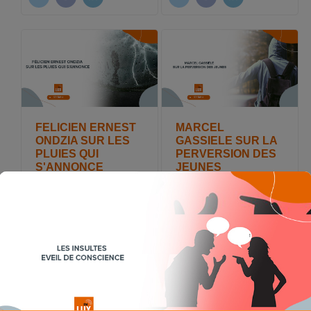
FELICIEN ERNEST
MARCEL
ONDZIA SUR LES
GASSIELE SUR LA
PLUIES QUI
PERVERSION DES
S'ANNONCE
JEUNES
Publiée le : 2023-09-04
Publiée le : 2023-08-22
12:28:53
13:17:22