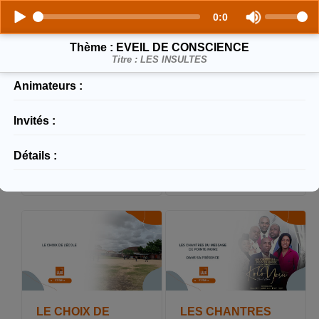
0:0
Thème : EVEIL DE CONSCIENCE
DARIUS ERIC
BALTASAR
Titre : LES INSULTES
MBON ESSIE SUR
ENGONGA EDJO
LES TRAVAUX
SUR LA
Animateurs :
D'EVALUATION
RECEPTION A OYO
DES FORMATIONS
Publiée le : 2023-08-22
SANITAIRES
13:14:36
Invités :
Publiée le : 2023-08-22
13:16:03
Détails :
LE CHOIX DE
LES CHANTRES