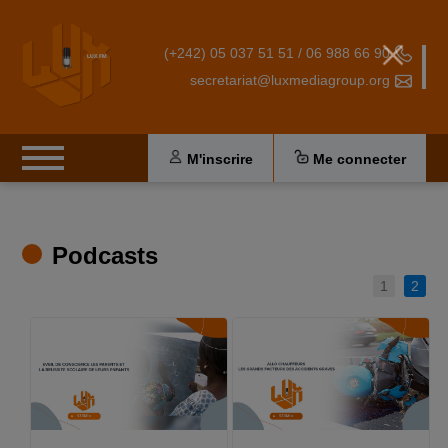
(+242) 05 037 51 51 / 06 988 66 90
secretariat@luxmediagroup.org
M'inscrire
Me connecter
Podcasts
1
2